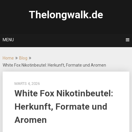
Skip
to
Thelongwalk.de
content
MENU
Home
Blog
White Fox Nikotinbeutel: Herkunft, Formate und Aromen
MARTS 4, 2026
White Fox Nikotinbeutel:
Herkunft, Formate und
Aromen